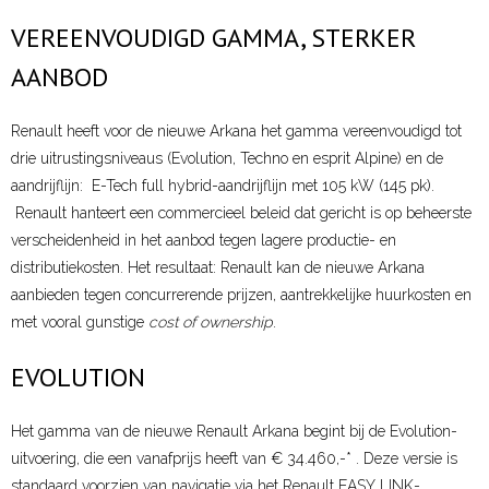
- - Scenic E-Tech electric
VEREENVOUDIGD GAMMA, STERKER
AANBOD
- E-Tech full hybrid
- - Clio E-Tech
Renault heeft voor de nieuwe Arkana het gamma vereenvoudigd tot
drie uitrustingsniveaus (Evolution, Techno en esprit Alpine) en de
- - Captur E-Tech
aandrijflijn: E-Tech full hybrid-aandrijflijn met 105 kW (145 pk).
Renault hanteert een commercieel beleid dat gericht is op beheerste
- - Symbioz E-Tech
verscheidenheid in het aanbod tegen lagere productie- en
distributiekosten. Het resultaat: Renault kan de nieuwe Arkana
- - Arkana E-Tech
aanbieden tegen concurrerende prijzen, aantrekkelijke huurkosten en
met vooral gunstige
cost of ownership
.
- - Austral E-Tech
EVOLUTION
- - Rafale E-Tech
- - Espace E-Tech
Het gamma van de nieuwe Renault Arkana begint bij de Evolution-
uitvoering, die een vanafprijs heeft van € 34.460,-* . Deze versie is
- Bedrijfswagens
standaard voorzien van navigatie via het Renault EASY LINK-