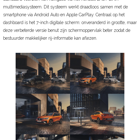
multimediasysteem. Dit systeem werkt draadloos samen met de
- - EXPRESS
smartphone via Android Auto en Apple CarPlay. Centraal op het
dashboard is het 7-inch digitale scherm: onveranderd in grootte, maar
- - KANGOO
deze verbeterde versie benut zijn schermoppervlak beter zodat de
bestuurder makkelijker rij-informatie kan aflezen.
- - TRAFIC
- - MASTER
Occasions
Service
- Private Lease
- Renault Route Service
- Premium pas