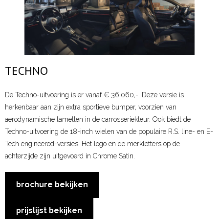
- Carwash
- APK Keuring
Actueel
TECHNO
Contact
De Techno-uitvoering is er vanaf € 36.060,-. Deze versie is
herkenbaar aan zijn extra sportieve bumper, voorzien van
aerodynamische lamellen in de carrosseriekleur. Ook biedt de
Techno-uitvoering de 18-inch wielen van de populaire R.S. line- en E-
Tech engineered-versies. Het logo en de merkletters op de
achterzijde zijn uitgevoerd in Chrome Satin.
brochure bekijken
prijslijst bekijken