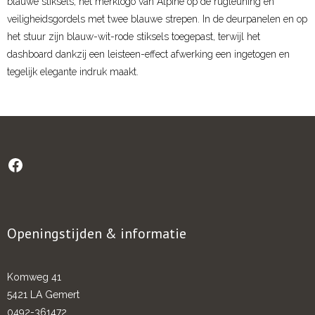
blauwe stiksels, het merklogo van Alpine op de rugleuning en
veiligheidsgordels met twee blauwe strepen. In de deurpanelen en op
het stuur zijn blauw-wit-rode stiksels toegepast, terwijl het
dashboard dankzij een leisteen-effect afwerking een ingetogen en
tegelijk elegante indruk maakt.
Openingstijden & informatie
Komweg 41
5421 LA Gemert
0492-361472