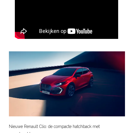
- Carwash
- APK Keuring
Actueel
Contact
Nieuwe Renault Clio: de compacte hatchback met