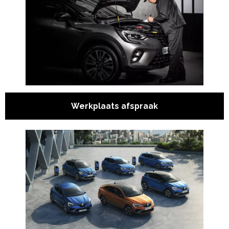
- - Scenic E-Tech electric
- E-Tech full hybrid
- - Clio E-Tech
- - Captur E-Tech
Werkplaats afspraak
- - Symbioz E-Tech
- - Arkana E-Tech
- - Austral E-Tech
- - Rafale E-Tech
- - Espace E-Tech
- Bedrijfswagens