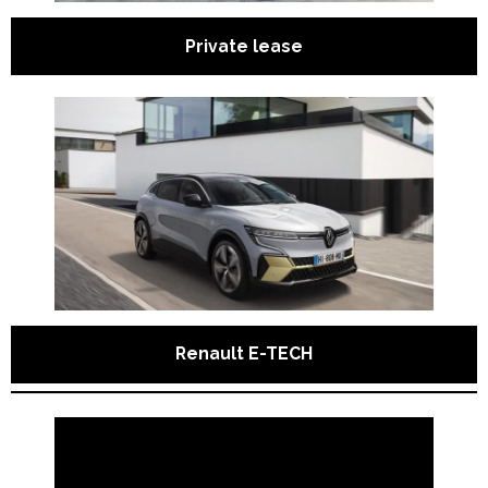
- - EXPRESS
Private lease
- - KANGOO
- - TRAFIC
- - MASTER
Occasions
Service
- Private Lease
Renault E-TECH
- Renault Route Service
- Premium pas